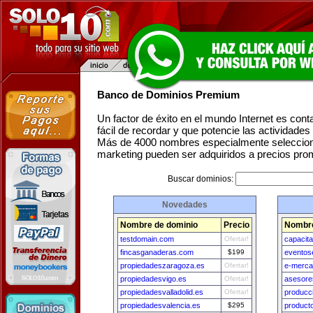
Banco de Dominios Premium
Un factor de éxito en el mundo Internet es con
fácil de recordar y que potencie las actividade
Más de 4000 nombres especialmente seleccion
marketing pueden ser adquiridos a precios pro
Buscar dominios:
Novedades
Nombre de dominio
Precio
Nombre
testdomain.com
Ofertar!
capacit
fincasganaderas.com
$199
eventos
propiedadeszaragoza.es
Ofertar!
e-merc
propiedadesvigo.es
Ofertar!
asesor
propiedadesvalladolid.es
Ofertar!
producc
propiedadesvalencia.es
$295
product