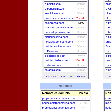
e-boletin.com
Ofertar!
chil
e-periodismo.com
Ofertar!
e-U
e-opiniones.com
Ofertar!
cibe
noticiasdeeconomia.com
Vendido!
clas
salaprensa.com
$600
e-Pa
cazadordenoticias.com
Ofertar!
e-Pu
partesdeprensa.com
Ofertar!
e-br
diariodecocina.com
Ofertar!
e-Ci
noticiasbaloncesto.com
Ofertar!
uru
noticiasendirecto.com
Ofertar!
Dom
e-Datos.com
Ofertar!
e-ch
e-periodicos.com
Ofertar!
e-P
noticiasdiarias.com
Vendido!
prop
e-diarios.com
Ofertar!
e-ci
dataguia.com
Ofertar!
e-n
Ver mas de InformaciÃ³n Y Noticias
V
Negocios
Nombre de dominio
Precio
Nom
propiedadesreconquista.com
Ofertar!
camp
negocioslatinoamerica.com
Ofertar!
miss
promocionesyeventos.com
Ofertar!
noti