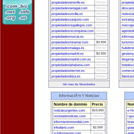
propiedadestenerife.es
Ofertar!
propied
propiedadestartagal.com
Ofertar!
descans
propiedadessevilla.es
Ofertar!
redsoci
propiedadessanjusto.com
Ofertar!
estrate
propiedadesriogallegos.com
Ofertar!
marcape
propiedadesreconquista.com
Ofertar!
agented
propiedadesmurcia.es
Ofertar!
informa
propiedadesmiramar.com
$3,500
turismo
propiedadesmalaga.es
Ofertar!
hubdene
propiedadesmadrid.es
$2,500
gestion
propiedadesmadrid.com.es
Ofertar!
blogemp
propiedadeslahabana.com
Ofertar!
hotelesc
propiedadesinternet.es
Ofertar!
comerci
propiedadesibiza.es
Ofertar!
fabrica
Ver mas de Novedades
InformaciÃ³n Y Noticias
Nombre de dominio
Precio
Nom
noticiasurgentes.com
$10,000
e-H
revistadenoticias.com
Ofertar!
i-gu
informacionmundial.com
Ofertar!
bras
infodiario.com
$2,000
guia
e-Informacion.com
Ofertar!
arge