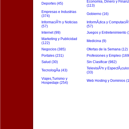
Economia, Dinero y Finan
Deportes (45)
(113)
Empresas e Industrias
Gobierno (16)
(374)
InformaciÃ³n y Noticias
InformÃ¡tica y ComputaciÃ
(57)
(57)
Internet (99)
Juegos y Entretenimiento (
Marketing y Publicidad
Medicina (9)
(122)
Negocios (385)
Ofertas de la Semana (12)
Portales (231)
Profesiones y Empleo (169
Salud (30)
Sin Clasificar (982)
TelevisiÃ³n y EspectÃ¡culo
TecnologÃ­a (43)
(33)
Viajes,Turismo y
Web Hosting y Dominios (
Hospedaje (254)