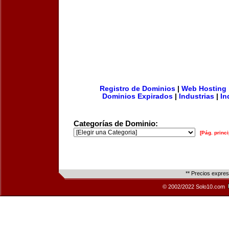
Registro de Dominios
|
Web Hosting
Dominios Expirados
|
Industrias
|
In
Categorías de Dominio:
[Pág. princi
** Precios expre
© 2002/2022 Solo10.com