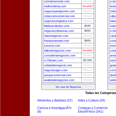
comotenerexito.com
Ofertar!
e-te
melhoroferta.com
Vendido!
teni
segurosparapymes.com
Ofertar!
club
redaccioncomercial.com
Ofertar!
rall
negociosylogistica.com
Ofertar!
balo
fidelizarclientes.com
$345
noti
negociosyfinanzas.com
$950
e-De
clasenegocios.com
Ofertar!
camp
franquiciasweb.com
$600
zona
susocio.com
Ofertar!
even
tallerdenegocios.com
Vendido!
zon
consultorianegocios.com
Ofertar!
area
e-Clientes.com
$2,000
estr
rodadadenegocio.com
Ofertar!
guia
negociosagro.com
Ofertar!
coch
parquecomercial.com
Ofertar!
desl
analistadenegocios.com
Ofertar!
webd
Ver mas de Negocios
Todas las Categoria
Alimentos y Bebidas (37)
Artes y Cultura (26)
Ciencia e InvestigaciÃ³n
Compras y Comercio
(8)
ElectrÃ³nico (341)