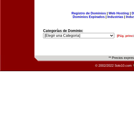
Registro de Dominios
|
Web Hosting
|
D
Dominios Expirados
|
Industrias
|
Indu
Categorías de Dominio:
[Pág. princi
** Precios expre
© 2002/2022 Solo10.com