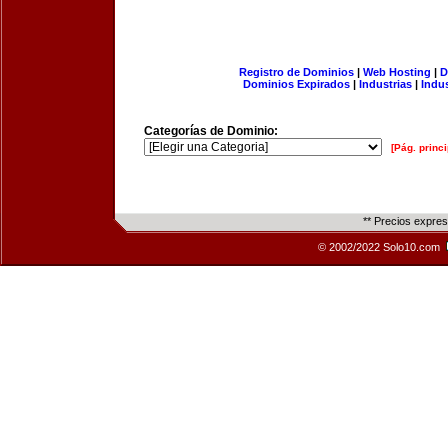
Registro de Dominios
|
Web Hosting
|
D
Dominios Expirados
|
Industrias
|
Indu
Categorías de Dominio:
[Pág. princi
** Precios expre
© 2002/2022 Solo10.com