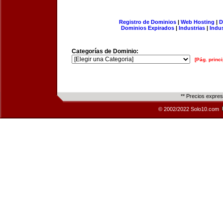
Registro de Dominios
|
Web Hosting
|
D
Dominios Expirados
|
Industrias
|
Indu
Categorías de Dominio:
[Pág. princi
** Precios expre
© 2002/2022 Solo10.com