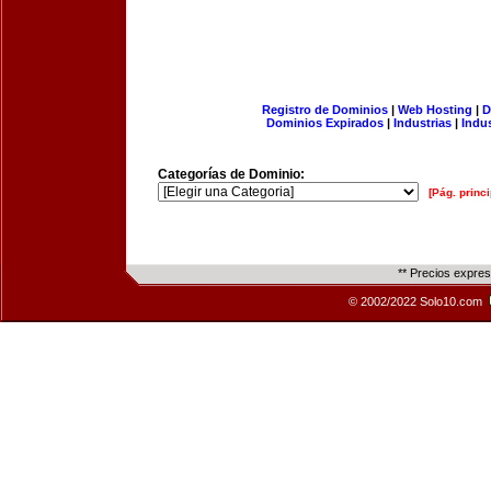
Registro de Dominios
|
Web Hosting
|
D
Dominios Expirados
|
Industrias
|
Indu
Categorías de Dominio:
[Pág. princi
** Precios expre
© 2002/2022 Solo10.com