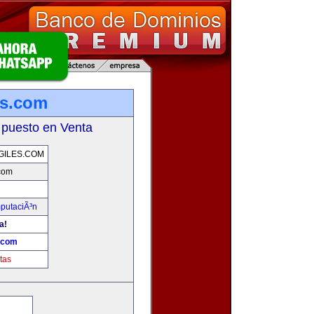
es.com
 puesto en Venta
GILES.COM
.com
mputaciÃ³n
a!
s.com
tas