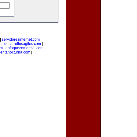
|
servidoresinternet.com
|
m
|
desarrollosagiles.com
|
om
|
enfoquecomercial.com
|
ventanocturna.com
|