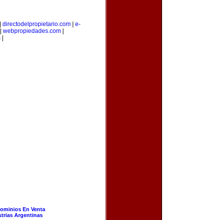
|
directodelpropietario.com
|
e-
|
webpropiedades.com
|
m
|
ominios En Venta
strias Argentinas