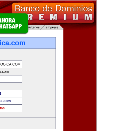
ica.com
OGICA.COM
a.com
d
!
ca.com
tas