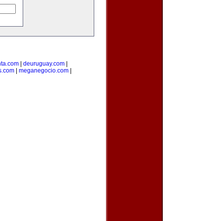
ta.com
|
deuruguay.com
|
s.com
|
meganegocio.com
|