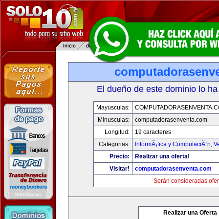
computadorasenv
El dueño de este dominio lo ha
Mayusculas:
COMPUTADORASENVENTA.
Minusculas:
computadorasenventa.com
Longitud:
19 caracteres
Categorias:
InformÃ¡tica y ComputaciÃ³n
,
V
Precio:
Realizar una oferta!
Visitar!
computadorasenventa.com
Serán consideradas ofer
Realizar una Oferta