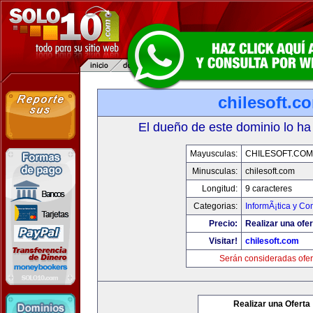
chilesoft.c
El dueño de este dominio lo ha
Mayusculas:
CHILESOFT.COM
Minusculas:
chilesoft.com
Longitud:
9 caracteres
Categorias:
InformÃ¡tica y C
Precio:
Realizar una ofer
Visitar!
chilesoft.com
Serán consideradas ofer
Realizar una Oferta