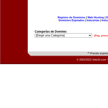
Registro de Dominios
|
Web Hosting
|
D
Dominios Expirados
|
Industrias
|
Indu
Categorías de Dominio:
[Pág. princi
** Precios expre
© 2002/2022 Solo10.com