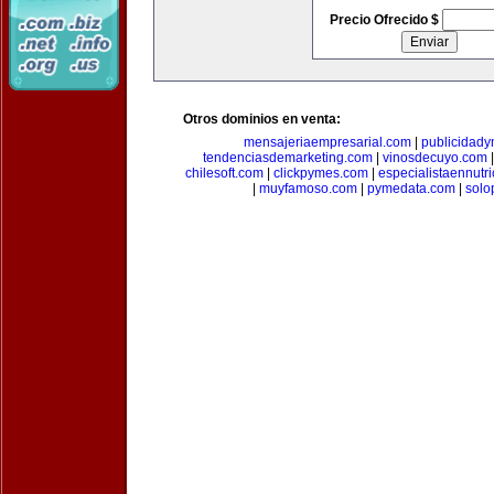
Precio Ofrecido $
Otros dominios en venta:
mensajeriaempresarial.com
|
publicidad
tendenciasdemarketing.com
|
vinosdecuyo.com
chilesoft.com
|
clickpymes.com
|
especialistaennutr
|
muyfamoso.com
|
pymedata.com
|
solo