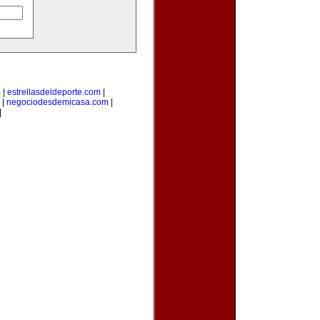
m
|
estrellasdeldeporte.com
|
|
negociodesdemicasa.com
|
|