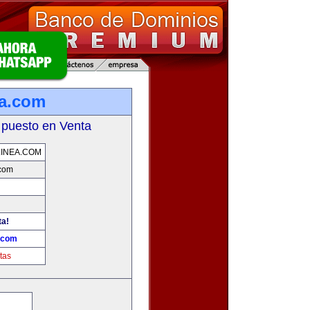
ea.com
 puesto en Venta
INEA.COM
.com
ta!
a.com
tas