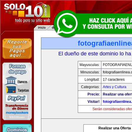
fotografiaenlin
El dueño de este dominio lo ha
Mayusculas:
FOTOGRAFIAENL
Minusculas:
fotografiaenlinea
Longitud:
17 caracteres
Categorias:
Artes y Cultura
Precio:
Realizar una ofer
Visitar!
fotografiaenline
Serán consideradas ofer
Realizar una Oferta