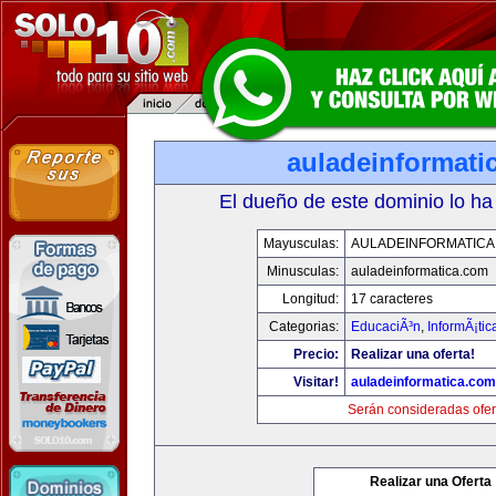
auladeinformati
El dueño de este dominio lo ha
Mayusculas:
AULADEINFORMATICA
Minusculas:
auladeinformatica.com
Longitud:
17 caracteres
Categorias:
EducaciÃ³n
,
InformÃ¡ti
Precio:
Realizar una oferta!
Visitar!
auladeinformatica.com
Serán consideradas ofer
Realizar una Oferta