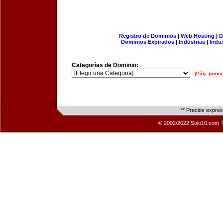
Registro de Dominios
|
Web Hosting
|
D
Dominios Expirados
|
Industrias
|
Indu
Categorías de Dominio:
[Pág. princi
** Precios expre
© 2002/2022 Solo10.com