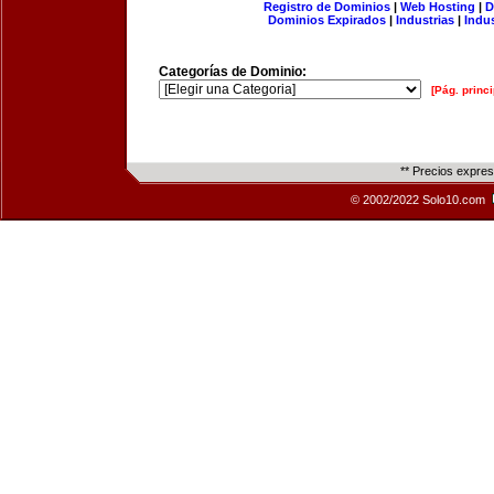
Registro de Dominios
|
Web Hosting
|
D
Dominios Expirados
|
Industrias
|
Indu
Categorías de Dominio:
[Pág. princi
** Precios expre
© 2002/2022 Solo10.com