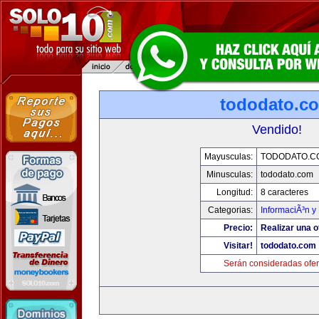
tododato.c
Vendido!
Mayusculas:
TODODATO.C
Minusculas:
tododato.com
Longitud:
8 caracteres
Categorias:
InformaciÃ³n y 
Precio:
Realizar una o
Visitar!
tododato.com
Serán consideradas ofer