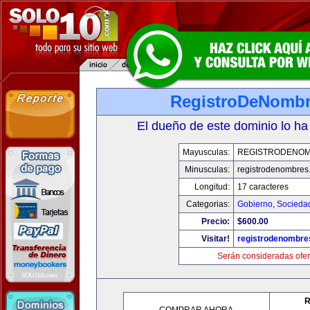
RegistroDeNomb
El dueño de este dominio lo ha
Mayusculas:
REGISTRODENO
Minusculas:
registrodenombres
Longitud:
17 caracteres
Categorias:
Gobierno
,
Socieda
Precio:
$600.00
Visitar!
registrodenombr
Serán consideradas ofer
R