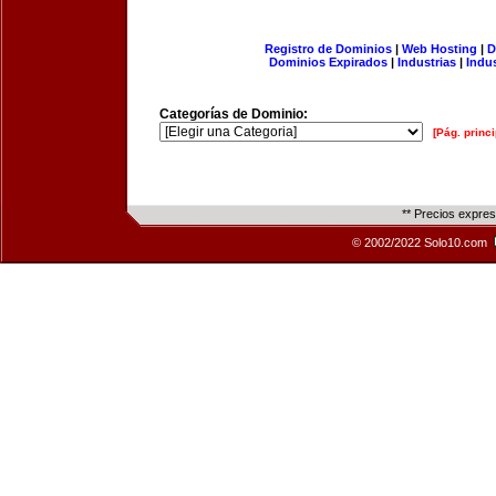
Registro de Dominios
|
Web Hosting
|
D
Dominios Expirados
|
Industrias
|
Indu
Categorías de Dominio:
[Pág. princi
** Precios expre
© 2002/2022 Solo10.com