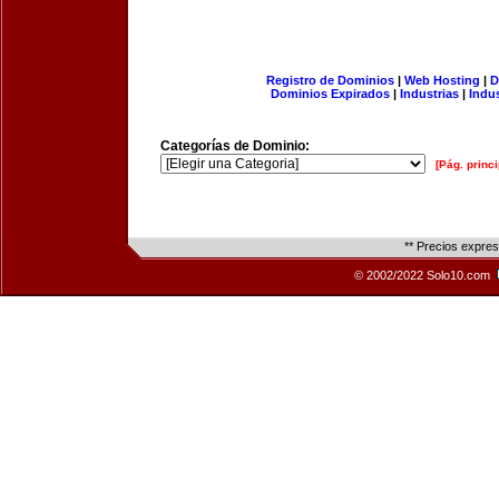
Registro de Dominios
|
Web Hosting
|
D
Dominios Expirados
|
Industrias
|
Indu
Categorías de Dominio:
[Pág. princi
** Precios expre
© 2002/2022 Solo10.com