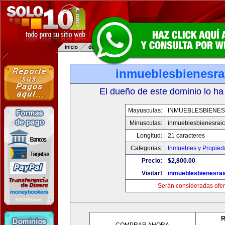
inmueblesbienesra
El dueño de este dominio lo ha
Mayusculas:
INMUEBLESBIENES
Minusculas:
inmueblesbienesrai
Longitud:
21 caracteres
Categorias:
Inmuebles y Propie
Precio:
$2,800.00
Visitar!
inmueblesbienesra
Serán consideradas ofer
R