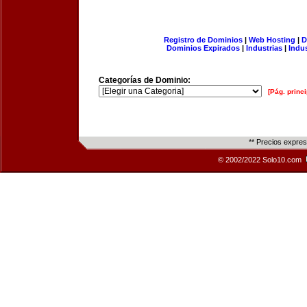
Registro de Dominios
|
Web Hosting
|
D
Dominios Expirados
|
Industrias
|
Indu
Categorías de Dominio:
[Pág. princi
** Precios expre
© 2002/2022 Solo10.com