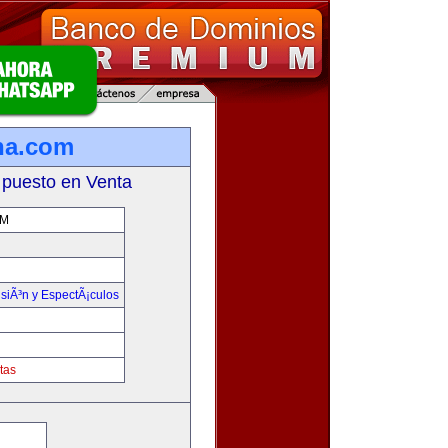
ina.com
 puesto en Venta
OM
isiÃ³n y EspectÃ¡culos
tas