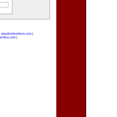
|
alquilerdevideos.com
|
gentina.com
|