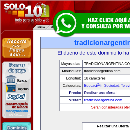
tradicionargent
El dueño de este dominio lo ha
Mayusculas:
TRADICIONARGENTINA.C
Minusculas:
tradicionargentina.com
Longitud:
18 caracteres
Categorias:
EducaciÃ³n
,
Sociedad
,
Telev
Precio:
Realizar una oferta!
Visitar!
tradicionargentina.com
Serán consideradas ofer
Realizar una Oferta