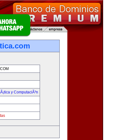
tica.com
.COM
mÃ¡tica y ComputaciÃ³n
tas