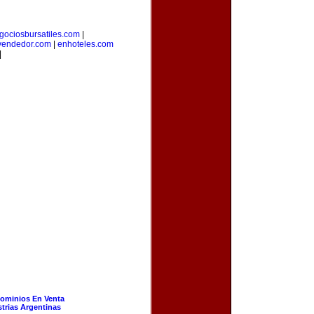
gociosbursatiles.com
|
vendedor.com
|
enhoteles.com
|
ominios En Venta
strias Argentinas