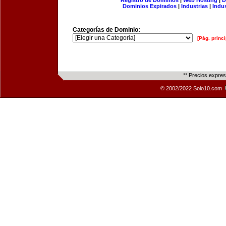
Registro de Dominios
|
Web Hosting
|
D
Dominios Expirados
|
Industrias
|
Indu
Categorías de Dominio:
[Pág. princi
** Precios expre
© 2002/2022 Solo10.com