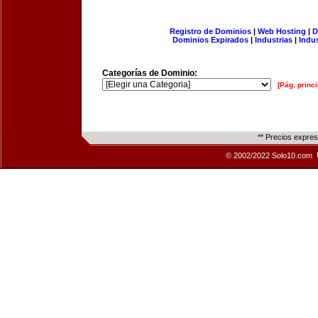
Registro de Dominios
|
Web Hosting
|
D
Dominios Expirados
|
Industrias
|
Indu
Categorías de Dominio:
[Pág. princi
** Precios expre
© 2002/2022 Solo10.com