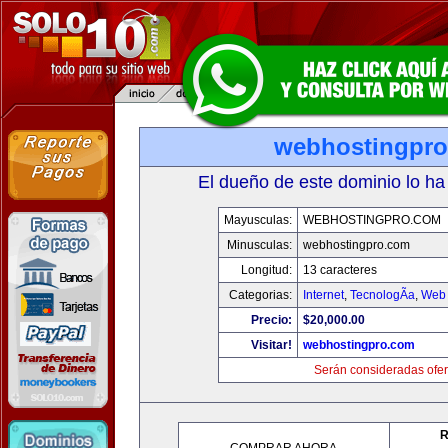
webhostingpr
El dueño de este dominio lo ha
Mayusculas:
WEBHOSTINGPRO.COM
Minusculas:
webhostingpro.com
Longitud:
13 caracteres
Categorias:
Internet
,
TecnologÃ­a
,
Web 
Precio:
$20,000.00
Visitar!
webhostingpro.com
Serán consideradas ofer
R