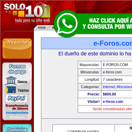
e-Foros.co
El dueño de este dominio lo ha
Mayusculas:
E-FOROS.COM
Minusculas:
e-foros.com
Longitud:
7 caracteres
Categorias:
Internet
,
Miscelane
Precio:
$800.00
Visitar!
e-foros.com
Serán consideradas ofer
R