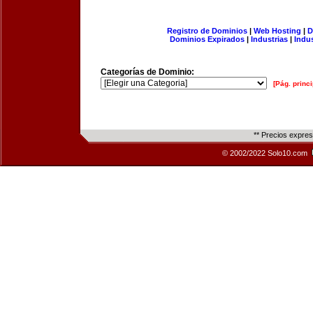
Registro de Dominios
|
Web Hosting
|
D
Dominios Expirados
|
Industrias
|
Indu
Categorías de Dominio:
[Pág. princi
** Precios expre
© 2002/2022 Solo10.com