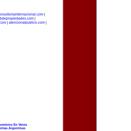
onsultoriainternacional.com
|
bdepropiedades.com
|
.com
|
atencionalpublico.com
|
ominios En Venta
strias Argentinas