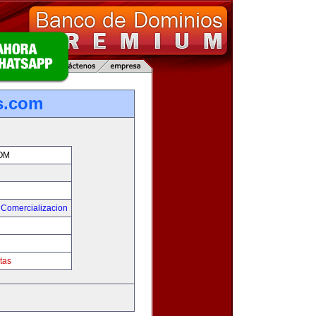
s.com
OM
 Comercializacion
tas