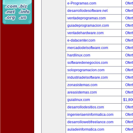
e-Programas.com
Ofer
desarrollodesoftware.net
Ofer
ventadeprogramas.com
Ofer
guiadeprogramacion.com
Ofer
ventadehardware.com
Ofer
e-datacenter.com
Ofer
mercadodelsoftware.com
Ofer
hardlinux.com
Ofer
softwaredenegocios.com
Ofer
soloprogramacion.com
Ofer
industriadelsoftware.com
Ofer
zonasistemas.com
Ofer
areasistemas.com
Ofer
guialinux.com
$1,80
desarrollodesitios.com
Ofer
ingenieriaeninformatica.com
Ofer
desarrollowebfreelance.com
Ofer
auladeinformatica.com
Ofer