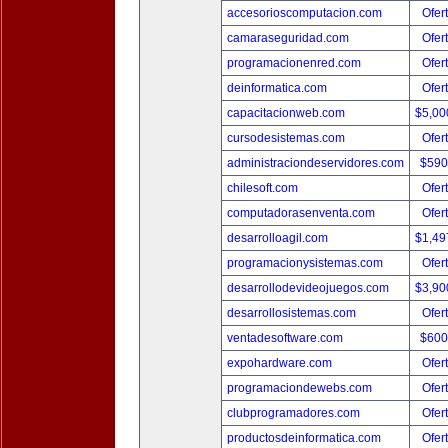
accesorioscomputacion.com
Ofer
camaraseguridad.com
Ofer
programacionenred.com
Ofer
deinformatica.com
Ofer
capacitacionweb.com
$5,00
cursodesistemas.com
Ofer
administraciondeservidores.com
$590
chilesoft.com
Ofer
computadorasenventa.com
Ofer
desarrolloagil.com
$1,49
programacionysistemas.com
Ofer
desarrollodevideojuegos.com
$3,90
desarrollosistemas.com
Ofer
ventadesoftware.com
$600
expohardware.com
Ofer
programaciondewebs.com
Ofer
clubprogramadores.com
Ofer
productosdeinformatica.com
Ofer