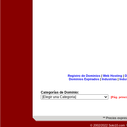
Registro de Dominios
|
Web Hosting
|
D
Dominios Expirados
|
Industrias
|
Indu
Categorías de Dominio:
[Pág. princi
** Precios expre
© 2002/2022 Solo10.com