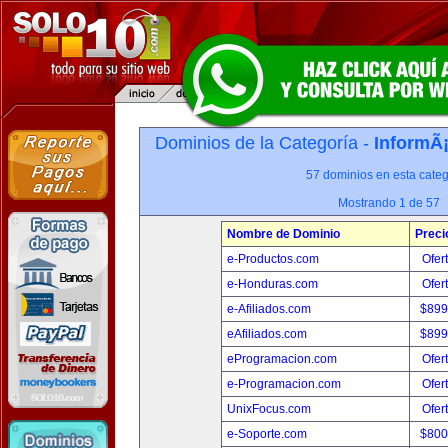
Dominios de la Categoría -
InformÃ¡
57 dominios en esta categ
Mostrando 1 de 57
Nombre de Dominio
Preci
e-Productos.com
Ofer
e-Honduras.com
Ofer
e-Afiliados.com
$899
eAfiliados.com
$899
eProgramacion.com
Ofer
e-Programacion.com
Ofer
UnixFocus.com
Ofer
e-Soporte.com
$800