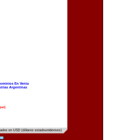
ominios En Venta
strias Argentinas
pal]
sados en USD (dólares estadounidenses)