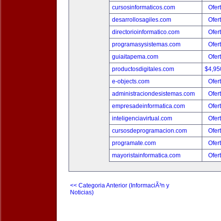
cursosinformaticos.com
Ofer
desarrollosagiles.com
Ofer
directorioinformatico.com
Ofer
programasysistemas.com
Ofer
guiaitapema.com
Ofer
productosdigitales.com
$4,95
e-objects.com
Ofer
administraciondesistemas.com
Ofer
empresadeinformatica.com
Ofer
inteligenciavirtual.com
Ofer
cursosdeprogramacion.com
Ofer
programate.com
Ofer
mayoristainformatica.com
Ofer
<< Categoria Anterior (InformaciÃ³n y
Noticias)