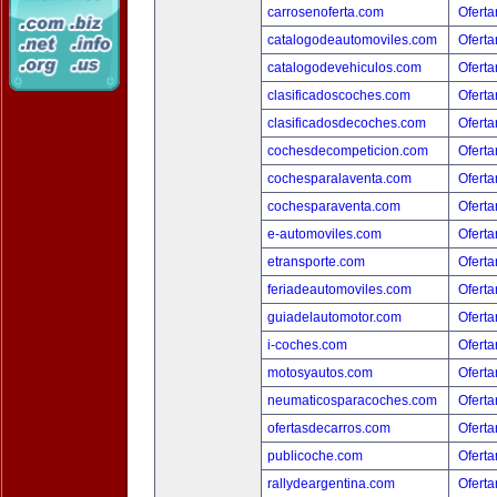
carrosenoferta.com
Oferta
catalogodeautomoviles.com
Oferta
catalogodevehiculos.com
Oferta
clasificadoscoches.com
Oferta
clasificadosdecoches.com
Oferta
cochesdecompeticion.com
Oferta
cochesparalaventa.com
Oferta
cochesparaventa.com
Oferta
e-automoviles.com
Oferta
etransporte.com
Oferta
feriadeautomoviles.com
Oferta
guiadelautomotor.com
Oferta
i-coches.com
Oferta
motosyautos.com
Oferta
neumaticosparacoches.com
Oferta
ofertasdecarros.com
Oferta
publicoche.com
Oferta
rallydeargentina.com
Oferta