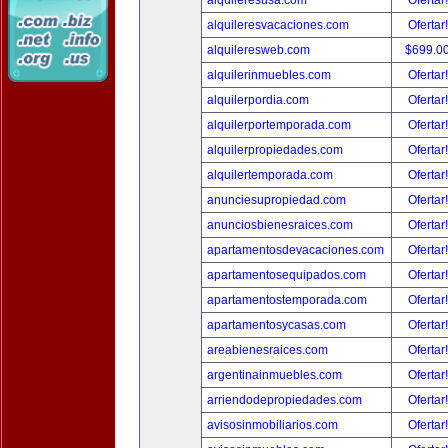
alquileresusa.com
Ofertar
alquileresvacaciones.com
Ofertar
alquileresweb.com
$699.0
alquilerinmuebles.com
Ofertar
alquilerpordia.com
Ofertar
alquilerportemporada.com
Ofertar
alquilerpropiedades.com
Ofertar
alquilertemporada.com
Ofertar
anunciesupropiedad.com
Ofertar
anunciosbienesraices.com
Ofertar
apartamentosdevacaciones.com
Ofertar
apartamentosequipados.com
Ofertar
apartamentostemporada.com
Ofertar
apartamentosycasas.com
Ofertar
areabienesraices.com
Ofertar
argentinainmuebles.com
Ofertar
arriendodepropiedades.com
Ofertar
avisosinmobiliarios.com
Ofertar