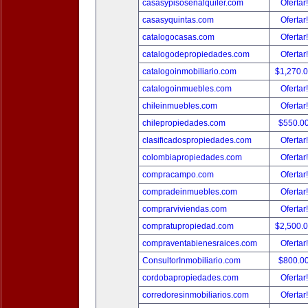
casasypisosenalquiler.com
Ofertar
casasyquintas.com
Ofertar
catalogocasas.com
Ofertar
catalogodepropiedades.com
Ofertar
catalogoinmobiliario.com
$1,270.
catalogoinmuebles.com
Ofertar
chileinmuebles.com
Ofertar
chilepropiedades.com
$550.0
clasificadospropiedades.com
Ofertar
colombiapropiedades.com
Ofertar
compracampo.com
Ofertar
compradeinmuebles.com
Ofertar
comprarviviendas.com
Ofertar
compratupropiedad.com
$2,500.
compraventabienesraices.com
Ofertar
ConsultorInmobiliario.com
$800.0
cordobapropiedades.com
Ofertar
corredoresinmobiliarios.com
Ofertar