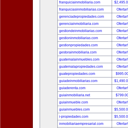
franquiciainmobiliaria.com
$2,495.
franquiciasinmobiliarias.com
Ofertar
gerenciadepropiedades.com
Ofertar
gerenciainmobiliaria.com
Ofertar
gestiondeinmobiliarias.com
Ofertar
gestioninmobiliarias.com
Ofertar
gestionpropiedades.com
Ofertar
gestorainmobiliaria.com
Ofertar
guatemalainmuebles.com
Ofertar
guatemalapropiedades.com
Ofertar
guatepropiedades.com
$995.0
guiadeinmobiliarias.com
$1,490.
guiaderenta.com
Ofertar
guiainmobiliaria.net
$799.0
guiainmueble.com
Ofertar
guiainmuebles.com
$5,500.
i-propiedades.com
$5,500.
inmobiliariaempresarial.com
Ofertar