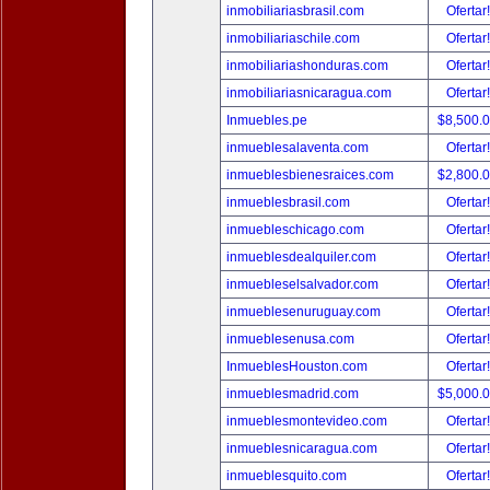
inmobiliariasbrasil.com
Ofertar
inmobiliariaschile.com
Ofertar
inmobiliariashonduras.com
Ofertar
inmobiliariasnicaragua.com
Ofertar
Inmuebles.pe
$8,500.
inmueblesalaventa.com
Ofertar
inmueblesbienesraices.com
$2,800.
inmueblesbrasil.com
Ofertar
inmuebleschicago.com
Ofertar
inmueblesdealquiler.com
Ofertar
inmuebleselsalvador.com
Ofertar
inmueblesenuruguay.com
Ofertar
inmueblesenusa.com
Ofertar
InmueblesHouston.com
Ofertar
inmueblesmadrid.com
$5,000.
inmueblesmontevideo.com
Ofertar
inmueblesnicaragua.com
Ofertar
inmueblesquito.com
Ofertar