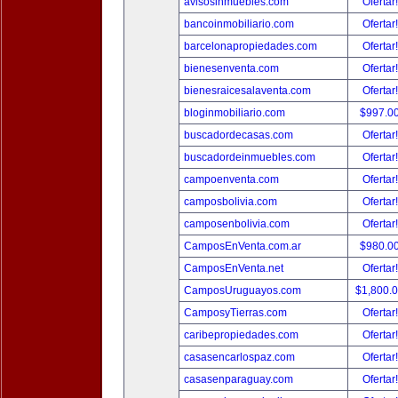
avisosinmuebles.com
Ofertar
bancoinmobiliario.com
Ofertar
barcelonapropiedades.com
Ofertar
bienesenventa.com
Ofertar
bienesraicesalaventa.com
Ofertar
bloginmobiliario.com
$997.0
buscadordecasas.com
Ofertar
buscadordeinmuebles.com
Ofertar
campoenventa.com
Ofertar
camposbolivia.com
Ofertar
camposenbolivia.com
Ofertar
CamposEnVenta.com.ar
$980.0
CamposEnVenta.net
Ofertar
CamposUruguayos.com
$1,800.
CamposyTierras.com
Ofertar
caribepropiedades.com
Ofertar
casasencarlospaz.com
Ofertar
casasenparaguay.com
Ofertar