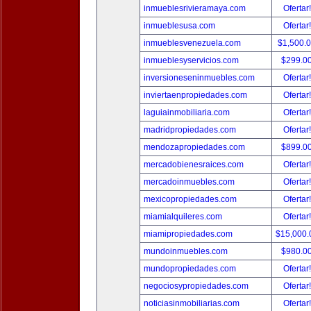
inmueblesrivieramaya.com
Ofertar
inmueblesusa.com
Ofertar
inmueblesvenezuela.com
$1,500.
inmueblesyservicios.com
$299.0
inversioneseninmuebles.com
Ofertar
inviertaenpropiedades.com
Ofertar
laguiainmobiliaria.com
Ofertar
madridpropiedades.com
Ofertar
mendozapropiedades.com
$899.0
mercadobienesraices.com
Ofertar
mercadoinmuebles.com
Ofertar
mexicopropiedades.com
Ofertar
miamialquileres.com
Ofertar
miamipropiedades.com
$15,000
mundoinmuebles.com
$980.0
mundopropiedades.com
Ofertar
negociosypropiedades.com
Ofertar
noticiasinmobiliarias.com
Ofertar