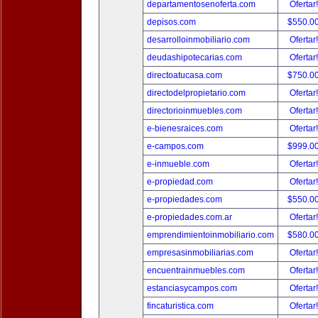
departamentosenoferta.com
Ofertar
depisos.com
$550.0
desarrolloinmobiliario.com
Ofertar
deudashipotecarias.com
Ofertar
directoatucasa.com
$750.0
directodelpropietario.com
Ofertar
directorioinmuebles.com
Ofertar
e-bienesraices.com
Ofertar
e-campos.com
$999.0
e-inmueble.com
Ofertar
e-propiedad.com
Ofertar
e-propiedades.com
$550.0
e-propiedades.com.ar
Ofertar
emprendimientoinmobiliario.com
$580.0
empresasinmobiliarias.com
Ofertar
encuentrainmuebles.com
Ofertar
estanciasycampos.com
Ofertar
fincaturistica.com
Ofertar